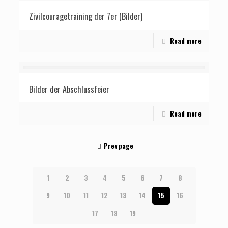
Zivilcouragetraining der 7er (Bilder)
Read more
Bilder der Abschlussfeier
Read more
Prev page
1
2
3
4
5
6
7
8
9
10
11
12
13
14
15
16
17
18
19