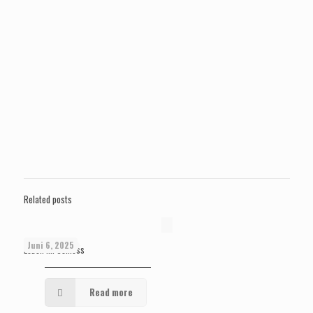
Related posts
Juni 6, 2025
Leben im Schloss
Read more