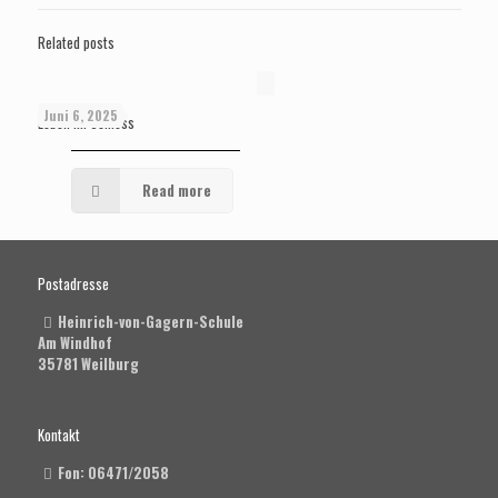
Related posts
Juni 6, 2025
Leben im Schloss
Read more
Postadresse
Heinrich-von-Gagern-Schule
Am Windhof
35781 Weilburg
Kontakt
Fon: 06471/2058