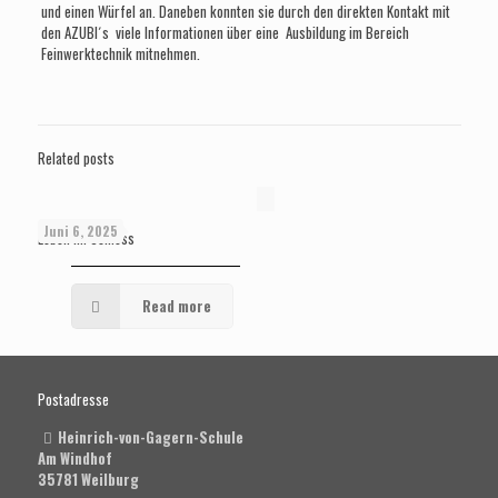
und einen Würfel an. Daneben konnten sie durch den direkten Kontakt mit
den AZUBI´s viele Informationen über eine Ausbildung im Bereich
Feinwerktechnik mitnehmen.
Related posts
Juni 6, 2025
Leben im Schloss
Read more
Postadresse
Heinrich-von-Gagern-Schule
Am Windhof
35781 Weilburg