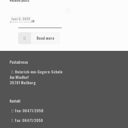
Related posts
Juni 6, 2025
Leben im Schloss
Read more
Postadresse
Heinrich-von-Gagern-Schule
Am Windhof
35781 Weilburg
Kontakt
Fon: 06471/2058
Fax: 06471/2059