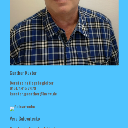
Günther Küster
Berufseinstiegsbegleiter
0151/4415 7479
kuester.guenther@bwhw.de
Vera Gulevatenko