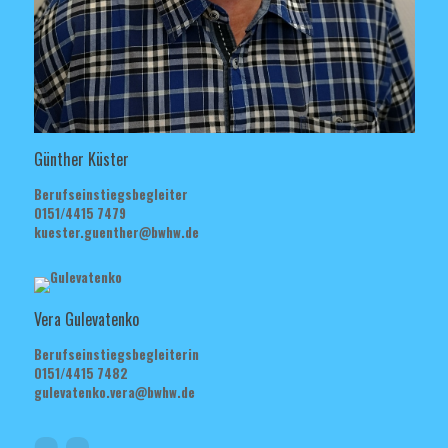
Günther Küster
Berufseinstiegsbegleiter
0151/4415 7479
kuester.guenther@bwhw.de
Vera Gulevatenko
Berufseinstiegsbegleiterin
0151/4415 7482
gulevatenko.vera@bwhw.de